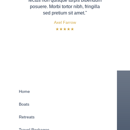
lectus non quisque turpis bibendum
posuere. Morbi tortor nibh, fringilla
sed pretium sit amet."
Axel Farrow
★★★★★
Home
Boats
Retreats
Travel Packages